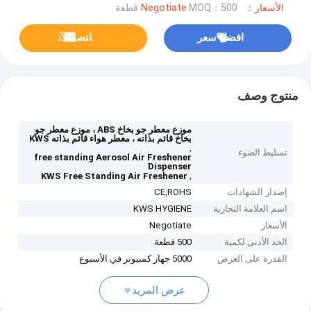
الأسعار：Negotiate
MOQ：500 قطعة
افضل سعر
ﺎﺘﺼﻟ ﺍﻶﻧ
منتوج وصف
موزع معطر جو بخاخ ABS ، موزع معطر جو
بخاخ قائم بذاته ، معطر هواء قائم بذاته KWS
,
تسليط الضوء
free standing Aerosol Air Freshener
Dispenser
,
KWS Free Standing Air Freshener
إصدار الشهادات
CE,ROHS
اسم العلامة التجارية
KWS HYGIENE
الأسعار
Negotiate
الحد الأدنى لكمية
500 قطعة
القدرة على العرض
5000 جهاز كمبيوتر في الأسبوع
عرض المزيد