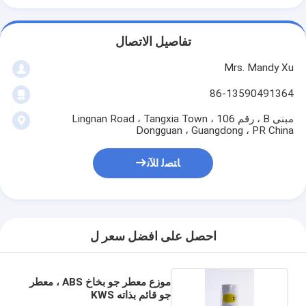
تفاصيل الاتصال
Mrs. Mandy Xu
86-13590491364
مبنى B ، رقم 106 Lingnan Road ، Tangxia Town ،
Dongguan ، Guangdong ، PR China
ﺎﺘﺼﻟ ﺍﻶﻧ
احصل على افضل سعر ل
موزع معطر جو بخاخ ABS ، معطر
جو قائم بذاته KWS