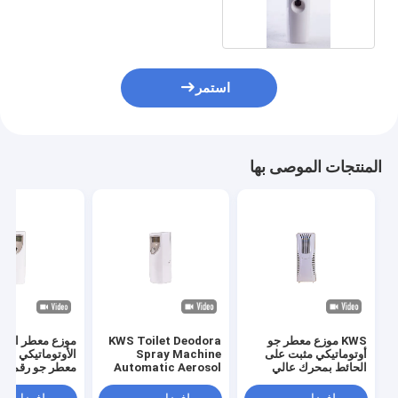
استمر
المنتجات الموصى بها
KWS موزع معطر جو
KWS Toilet Deodora
موزع معطر الجو
أوتوماتيكي مثبت على
Spray Machine
الحائط بمحرك عالي
Automatic Aerosol
معطر جو رقمي
الجودة KWS
Air Freshener Air
Freshener موزع معطر