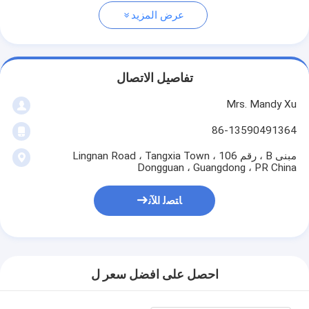
عرض المزيد
تفاصيل الاتصال
Mrs. Mandy Xu
86-13590491364
مبنى B ، رقم 106 Lingnan Road ، Tangxia Town ،
Dongguan ، Guangdong ، PR China
ﺎﺘﺼﻟ ﺍﻶﻧ
احصل على افضل سعر ل