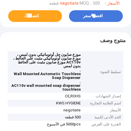
الأسعار：negotiate
MOQ：500 قطعة
افضل سعر
ﺎﺘﺼﻟ ﺍﻶﻧ
منتوج وصف
موزع صابون جل أوتوماتيكي بدون لمس ،
موزع صابون أوتوماتيكي مثبت على الحائط ،
AC110v موزع صابون مثبت على الحائط
بدون لمس
,
تسليط الضوء
Wall Mounted Automatic Touchless
Soap Dispenser
,
AC110v wall mounted soap dispenser
touchless
إصدار الشهادات
CE,ROHS
اسم العلامة التجارية
KWS HYGIENE
الأسعار
negotiate
الحد الأدنى لكمية
500 قطعة
القدرة على العرض
5000pcs في الأسبوع