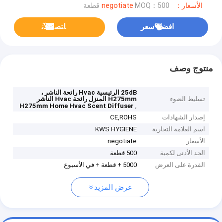
الأسعار：negotiate
MOQ：500 قطعة
افضل سعر
ﺎﺘﺼﻟ ﺍﻶﻧ
منتوج وصف
25dB الرئيسية Hvac رائحة الناشر ،
تسليط الضوء
H275mm المنزل رائحة Hvac الناشر
,
H275mm Home Hvac Scent Diffuser
إصدار الشهادات
CE,ROHS
اسم العلامة التجارية
KWS HYGIENE
الأسعار
negotiate
الحد الأدنى لكمية
500 قطعة
القدرة على العرض
5000 + قطعة + في الأسبوع
عرض المزيد