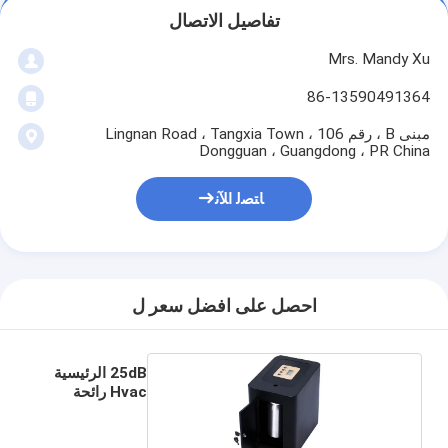
تفاصيل الاتصال
Mrs. Mandy Xu
86-13590491364
مبنى B ، رقم 106 Lingnan Road ، Tangxia Town ،
Dongguan ، Guangdong ، PR China
ﺎﺘﺼﻟ ﺍﻶﻧ
احصل على افضل سعر ل
25dB الرئيسية
Hvac رائحة
الناشر