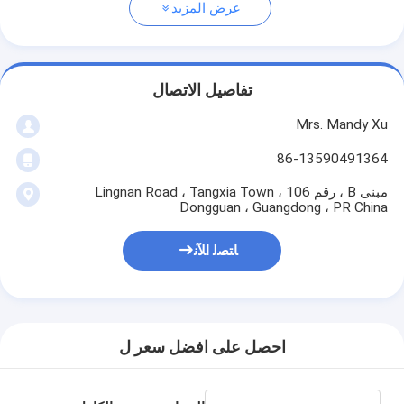
عرض المزيد
تفاصيل الاتصال
Mrs. Mandy Xu
86-13590491364
مبنى B ، رقم 106 Lingnan Road ، Tangxia Town ،
Dongguan ، Guangdong ، PR China
ﺎﺘﺼﻟ ﺍﻶﻧ
احصل على افضل سعر ل