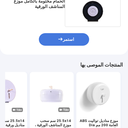
الحمام مختومة بالكامل موزع
المناشف الورقية
Mildewproof
استمر
المنتجات الموصى بها
موزع مناديل تواليت ABS
25.5x14 سم سحب
25.5x14 سم
العامة 200 مم Dia
موزع المناشف الورقية ،
مناديل ورقية م