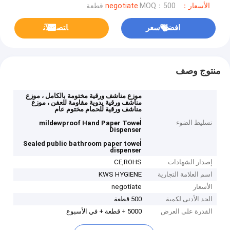
الأسعار：negotiate
MOQ：500 قطعة
افضل سعر
ﺎﺘﺼﻟ ﺍﻶﻧ
منتوج وصف
موزع مناشف ورقية مختومة بالكامل ، موزع
مناشف ورقية يدوية مقاومة للعفن ، موزع
مناشف ورقية للحمام مختوم عام
,
تسليط الضوء
mildewproof Hand Paper Towel
Dispenser
,
Sealed public bathroom paper towel
dispenser
إصدار الشهادات
CE,ROHS
اسم العلامة التجارية
KWS HYGIENE
الأسعار
negotiate
الحد الأدنى لكمية
500 قطعة
القدرة على العرض
5000 + قطعة + في الأسبوع