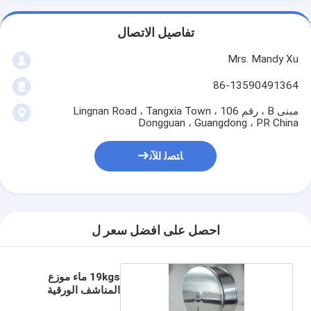
تفاصيل الاتصال
Mrs. Mandy Xu
86-13590491364
مبنى B ، رقم 106 Lingnan Road ، Tangxia Town ،
Dongguan ، Guangdong ، PR China
ﺎﺘﺼﻟ ﺍﻶﻧ
احصل على افضل سعر ل
19kgs ماء موزع
المناشف الورقية