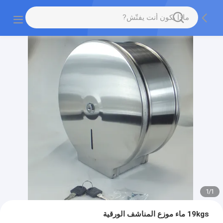
1
/
1
19kgs ماء موزع المناشف الورقية