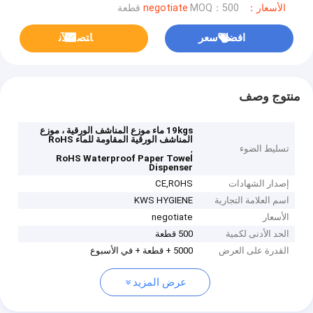
الأسعار：negotiate
MOQ：500 قطعة
افضل سعر
ﺎﺘﺼﻟ ﺍﻶﻧ
منتوج وصف
19kgs ماء موزع المناشف الورقية ، موزع
المناشف الورقية المقاومة للماء RoHS
تسليط الضوء
,
RoHS Waterproof Paper Towel
Dispenser
إصدار الشهادات
CE,ROHS
اسم العلامة التجارية
KWS HYGIENE
الأسعار
negotiate
الحد الأدنى لكمية
500 قطعة
القدرة على العرض
5000 + قطعة + في الأسبوع
عرض المزيد