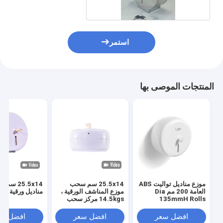
استمر
المنتجات الموصى بها
موزع مناديل تواليت ABS
25.5x14 سم سحب
25.5x14 سم
العامة 200 مم Dia
موزع المناشف الورقية ،
مناديل ورقية م
135mmH Rolls
14.5kgs مركز سحب
مناديل موزع
افضل سعر
افضل سعر
افضل سع