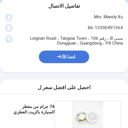
تفاصيل الاتصال
Mrs. Mandy Xu
86-13590491364
مبنى B ، رقم 106 Lingnan Road ، Tangxia Town ،
Dongguan ، Guangdong ، PR China
ﺎﺘﺼﻟ ﺍﻶﻧ
احصل على افضل سعر ل
74 جرام من معطر
السيارة بالزيت العطري