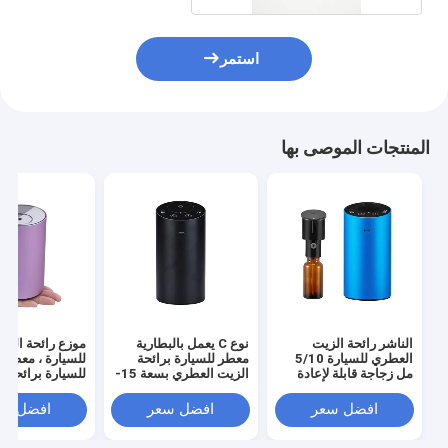
استمر
المنتجات الموصى بها
الناشر رائحة الزيت
نوع C يعمل بالبطارية
موزع رائحة الش
العطري للسيارة 5/10
معطر للسيارة برائحة
للسيارة ، معطر 
مل زجاجة قابلة لإعادة
الزيت العطري بسعة 15-
للسيارة برائحة ن
الملء للمنزل والمكتب
20 مل
افضل سعر
افضل سعر
افضل سع