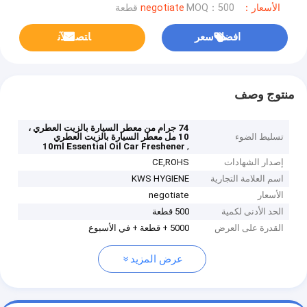
الأسعار：negotiate
MOQ：500 قطعة
افضل سعر
ﺎﺘﺼﻟ ﺍﻶﻧ
منتوج وصف
74 جرام من معطر السيارة بالزيت العطري ،
تسليط الضوء
10 مل معطر السيارة بالزيت العطري
,
10ml Essential Oil Car Freshener
إصدار الشهادات
CE,ROHS
اسم العلامة التجارية
KWS HYGIENE
الأسعار
negotiate
الحد الأدنى لكمية
500 قطعة
القدرة على العرض
5000 + قطعة + في الأسبوع
عرض المزيد