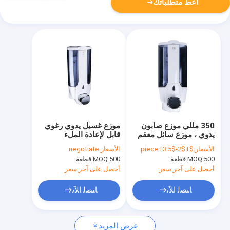
أعط متطلباتك
350 مللي موزع صابون
موزع غسيل يدوي رغوي
يدوي ، موزع سائل معقم
قابل لإعادة الملء
لليدين مدمج
بطاريات 4xAA
الأسعار:
$+$2-$3.5+piece
الأسعار:
negotiate
500 قطعة
MOQ:
500 قطعة
MOQ:
أحصل على آخر سعر
أحصل على آخر سعر
ﺎﺘﺼﻟ ﺍﻶﻧ
ﺎﺘﺼﻟ ﺍﻶﻧ
عرض المزيد