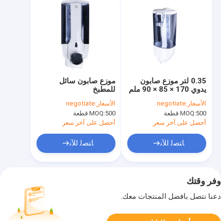
0.35 لتر موزع صابون
موزع صابون سائل
يدوي 170 × 85 × 90 ملم
للمطبخ
للمطبخ
الأسعار:
negotiate
الأسعار:
negotiate
500 قطعة
MOQ:
500 قطعة
MOQ:
أحصل على آخر سعر
أحصل على آخر سعر
ﺎﺘﺼﻟ ﺍﻶﻧ
ﺎﺘﺼﻟ ﺍﻶﻧ
وفر وقتك
دعنا نتصل بأفضل المنتجات معك.